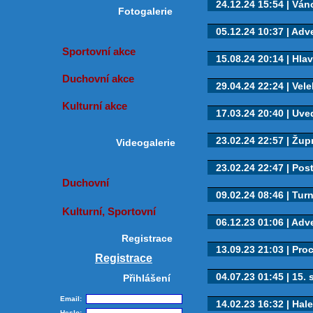
24.12.24 15:54 | Ván
Fotogalerie
05.12.24 10:37 | Adv
Sportovní akce
15.08.24 20:14 | Hlav
Duchovní akce
29.04.24 22:24 | Vele
Kulturní akce
17.03.24 20:40 | Uved
23.02.24 22:57 | Župn
Videogalerie
23.02.24 22:47 | Post
Duchovní
09.02.24 08:46 | Turn
Kulturní, Sportovní
06.12.23 01:06 | Adve
Registrace
13.09.23 21:03 | Proc
Registrace
04.07.23 01:45 | 15. s
Přihlášení
Email:
14.02.23 16:32 | Hal
Heslo: