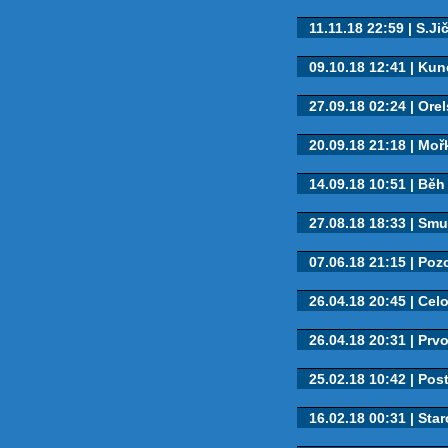
11.11.18 22:59 | S.Ji
09.10.18 12:41 | Kun
27.09.18 02:24 | Orel
20.09.18 21:18 | Moř
14.09.18 10:51 | Běh 
27.08.18 18:33 | Smu
07.06.18 21:15 | Pozo
26.04.18 20:45 | Celo
26.04.18 20:31 | Prv
25.02.18 10:42 | Post
16.02.18 00:31 | Star