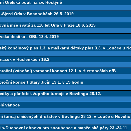
ní Orelská pouť na sv. Hostýně
o-Sjezd Orla v Bosonohách 26.5. 2019
vná mše svatá za 110 let Orla v Praze 18.6. 2019
vská desítka - OBL 13.4. 2019
ský končinový ples 1.3. a maškarní dětský ples 3.3. v Loučce u N
 masek v Huslenkách 16.2.
roční (vánoční) varhanní koncert 12.1. v Hustopečích n/B
roční koncert Starý Jičín 13.1. v 15 hodin
edky a pár fotek župního turnaje v Bowlingu 28.12.
elé vánoce
í turnaj smíšených družstev v Bovlingu 28 12. v Louče u Nového
ičín-Duchovní obnova pro snoubence a manželské páry 23.-24.11.