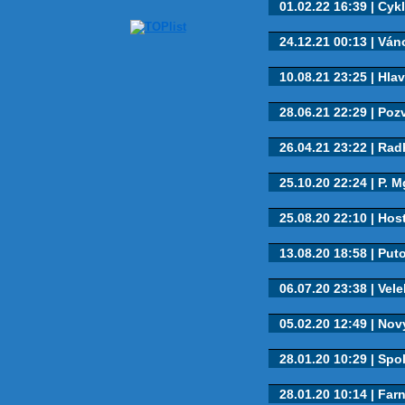
01.02.22 16:39 | Cykl
24.12.21 00:13 | Váno
10.08.21 23:25 | Hlav
28.06.21 22:29 | Poz
26.04.21 23:22 | Rad
25.10.20 22:24 | P. Mg
25.08.20 22:10 | Hos
13.08.20 18:58 | Puto
06.07.20 23:38 | Veleh
05.02.20 12:49 | Nový
28.01.20 10:29 | Spo
28.01.20 10:14 | Farn