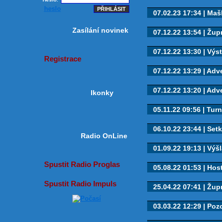
heslo
07.02.23 17:34 | Mašk
Zasílání novinek
07.12.22 13:54 | Župn
07.12.22 13:30 | Výst
Registrace
07.12.22 13:29 | Adve
07.12.22 13:20 | Adve
Ikonky
05.11.22 09:56 | Turn
06.10.22 23:44 | Setk
Radio OnLine
01.09.22 19:13 | Výšl
Spustit Radio Proglas
05.08.22 01:53 | Hos
Spustit Radio Impuls
25.04.22 07:41 | Žup
03.03.22 12:29 | Pozo