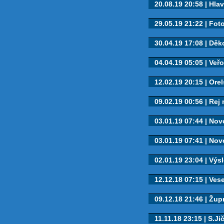
20.08.19 20:58 | Hlav
29.05.19 21:22 | Fot
30.04.19 17:08 | Děko
04.04.19 05:05 | Veřo
12.02.19 20:15 | Orel
09.02.19 00:56 | Rej
03.01.19 07:44 | Novo
03.01.19 07:41 | Novo
02.01.19 23:04 | Výsl
12.12.18 07:15 | Ves
09.12.18 21:46 | Župn
11.11.18 23:15 | S.J