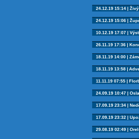
24.12.19 15:14 | Živý
24.12.19 15:06 | Župn
10.12.19 17:07 | Výs
26.11.19 17:36 | Konc
18.11.19 14:00 | Záme
18.11.19 13:58 | Adve
11.11.19 07:55 | Flor
24.09.19 10:47 | Oslav
17.09.19 23:34 | Nedě
17.09.19 23:32 | Upoz
29.08.19 02:49 | Orel