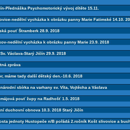
čín-Přednáška Psychomotorický vývoj dítěte 15.11.
ovice-nedělní vycházka k obrázku panny Marie Fatimské 14.10. 2
ská pouť Štramberk 28.9. 2018
kov-nedělní vycházka k obrázku panny Marie 23.9. 2018
Sv. Václava-Starý Jičín 29.9. 2018
tná zpráva
r, máme tady další dětský den.-10.6. 2018
národní sbírka na varhany sv. Víta, Vojtěcha a Václava
omájová pouť župy na Radhošť 1.5. 2018
ní duchovní obnova 10.3. 2018 Starý Jičín
osta jednoty Hustopeče n/B pořádá 2.ročník Košt slivovice a buc